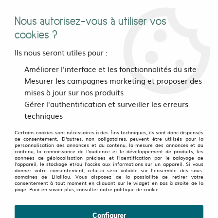
Nous autorisez-vous à utiliser vos
0
cookies ?
Ils nous seront utiles pour :
Accueil
>
Bijoux, sacs et accessoires
>
Bijoux
>
Améliorer l'interface et les fonctionnalités du site
Bijoux mandala création
>
Boucles d'oreilles
>
Puce d'oreille
Mesurer les campagnes marketing et proposer des
Mandala Serenity
mises à jour sur nos produits
Gérer l'authentification et surveiller les erreurs
techniques
Certains cookies sont nécessaires à des fins techniques, ils sont donc dispensés
de consentement. D'autres, non obligatoires, peuvent être utilisés pour la
personnalisation des annonces et du contenu, la mesure des annonces et du
contenu, la connaissance de l'audience et le développement de produits, les
données de géolocalisation précises et l'identification par le balayage de
l'appareil, le stockage et/ou l'accès aux informations sur un appareil. Si vous
donnez votre consentement, celui-ci sera valable sur l’ensemble des sous-
domaines de Lilalilou. Vous disposez de la possibilité de retirer votre
consentement à tout moment en cliquant sur le widget en bas à droite de la
page. Pour en savoir plus, consulter notre politique de cookie.
Configurer