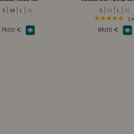
S
M
L
XL
S
M
L
XL
2
A
74,00 €
64,00 €