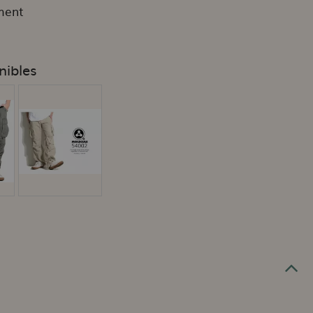
ment
nibles