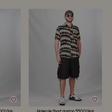
001 Gris
Molecule Short ripstop 55001 Noir