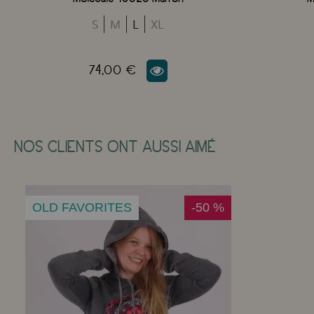
S
M
L
XL
74,00 €
NOS CLIENTS ONT AUSSI AIMÉ
OLD FAVORITES
-50 %