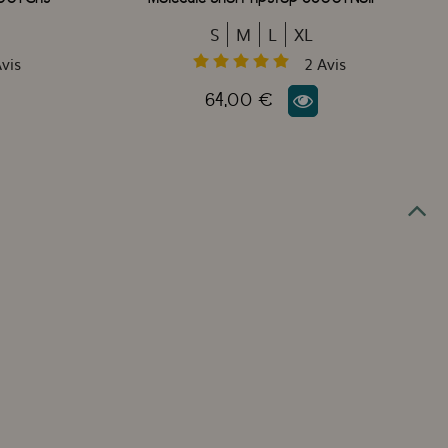
S
M
L
XL
vis
2
Avis
64,00 €