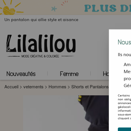
Un pantalon qui allie style et aisance
Nous
Ils no
Amé
Mes
Nouveautés
Femme
Homme
pro
Gér
Accueil
>
vetements
>
Hommes
>
Shorts et Pantalons
>
Pantalon
Certains
non obli
annonces
géolocal
informat
sous-dom
cliquant 