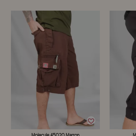
Molecule 45020 Marron
M