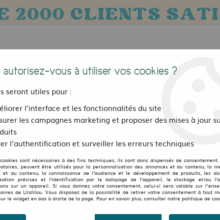
 autorisez-vous à utiliser vos cookies ?
us seront utiles pour :
liorer l'interface et les fonctionnalités du site
urer les campagnes marketing et proposer des mises à jour su
Bijoux, sacs et accessoires
Pour les 
duits
er l'authentification et surveiller les erreurs techniques
s
>
Pantalon Homme Molécule 54002 Gris
 cookies sont nécessaires à des fins techniques, ils sont donc dispensés de consentement. 
MOLECULE
gatoires, peuvent être utilisés pour la personnalisation des annonces et du contenu, la m
 et du contenu, la connaissance de l'audience et le développement de produits, les d
isation précises et l'identification par le balayage de l'appareil, le stockage et/ou l'
Pantalon Homme Molécu
ions sur un appareil. Si vous donnez votre consentement, celui-ci sera valable sur l’ens
aines de Lilalilou. Vous disposez de la possibilité de retirer votre consentement à tout 
8
Avis
Donnez 
sur le widget en bas à droite de la page. Pour en savoir plus, consulter notre politique de coo