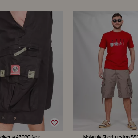
olecule 45020 Noir
Molecule Short ripstop 55