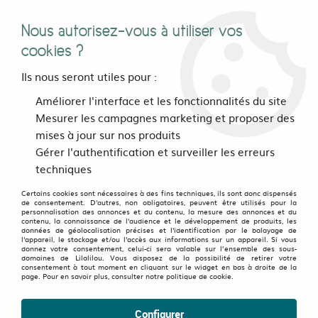
Nous autorisez-vous à utiliser vos
0
cookies ?
Ils nous seront utiles pour :
Accueil
>
Bijoux, sacs et accessoires
>
Bijoux
>
Améliorer l'interface et les fonctionnalités du site
Bijoux mandala création
>
Boucles d'oreilles
>
Puce d'oreille Joy
Mesurer les campagnes marketing et proposer des
Mandala
mises à jour sur nos produits
Gérer l'authentification et surveiller les erreurs
techniques
Certains cookies sont nécessaires à des fins techniques, ils sont donc dispensés
de consentement. D'autres, non obligatoires, peuvent être utilisés pour la
personnalisation des annonces et du contenu, la mesure des annonces et du
contenu, la connaissance de l'audience et le développement de produits, les
données de géolocalisation précises et l'identification par le balayage de
l'appareil, le stockage et/ou l'accès aux informations sur un appareil. Si vous
donnez votre consentement, celui-ci sera valable sur l’ensemble des sous-
domaines de Lilalilou. Vous disposez de la possibilité de retirer votre
consentement à tout moment en cliquant sur le widget en bas à droite de la
page. Pour en savoir plus, consulter notre politique de cookie.
Configurer