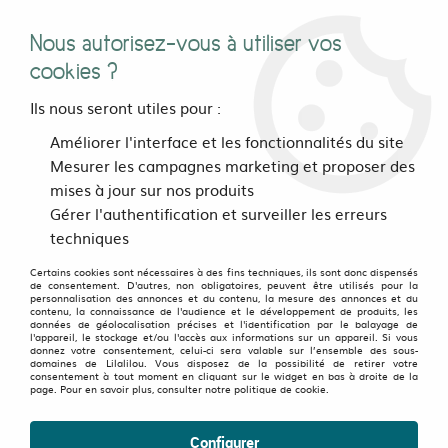
Nous autorisez-vous à utiliser vos
0
cookies ?
Ils nous seront utiles pour :
Accueil
>
vetements
>
Femmes
>
Tops, chemisers, tee-shirts
>
Améliorer l'interface et les fonctionnalités du site
Tee shirts manches longues
Mesurer les campagnes marketing et proposer des
Tee-shirts Manches Longues Femme : La chaleur avec du style
mises à jour sur nos produits
Gérer l'authentification et surveiller les erreurs
TOPS MANCHES LONGUES ATYPIQUES ET COLORÉS
techniques
Vous cherchez
les tee-shirts manches longues parfait
?
Certains cookies sont nécessaires à des fins techniques, ils sont donc dispensés
de consentement. D'autres, non obligatoires, peuvent être utilisés pour la
personnalisation des annonces et du contenu, la mesure des annonces et du
Celui qui vous va comme un gant, même après un passage
contenu, la connaissance de l'audience et le développement de produits, les
données de géolocalisation précises et l'identification par le balayage de
en machine ? Vous êtes au bon endroit. On a des modèles
l'appareil, le stockage et/ou l'accès aux informations sur un appareil. Si vous
donnez votre consentement, celui-ci sera valable sur l’ensemble des sous-
pour toutes les humeurs, même celles du lundi matin.
domaines de Lilalilou. Vous disposez de la possibilité de retirer votre
consentement à tout moment en cliquant sur le widget en bas à droite de la
page. Pour en savoir plus, consulter notre politique de cookie.
Nos tee-shirts manches longues femme sont pensés pour
le confort et la polyvalence. Idéals pour la mi-saison, ils se
Configurer