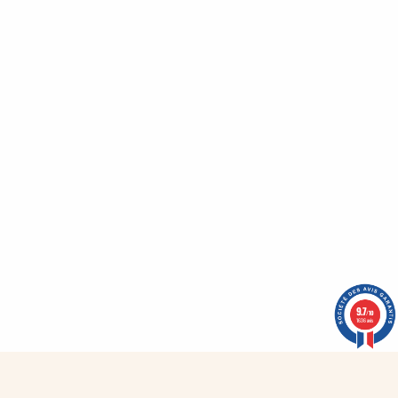
Top Ilanga manches longues Kaki Fonce
Top cache coeur vert Kaki
39,50 €
37,50 €
9.7
/10
1636 avis