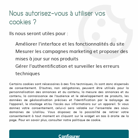
Nous autorisez-vous à utiliser vos
0
cookies ?
Ils nous seront utiles pour :
Accueil
>
vetements
>
Femmes
>
Pulls et gilets
>
Pulls
>
Top Noy
Améliorer l'interface et les fonctionnalités du site
Noir
Mesurer les campagnes marketing et proposer des
mises à jour sur nos produits
Gérer l'authentification et surveiller les erreurs
techniques
Certains cookies sont nécessaires à des fins techniques, ils sont donc dispensés
de consentement. D'autres, non obligatoires, peuvent être utilisés pour la
personnalisation des annonces et du contenu, la mesure des annonces et du
contenu, la connaissance de l'audience et le développement de produits, les
données de géolocalisation précises et l'identification par le balayage de
l'appareil, le stockage et/ou l'accès aux informations sur un appareil. Si vous
donnez votre consentement, celui-ci sera valable sur l’ensemble des sous-
domaines de Lilalilou. Vous disposez de la possibilité de retirer votre
consentement à tout moment en cliquant sur le widget en bas à droite de la
page. Pour en savoir plus, consulter notre politique de cookie.
Configurer