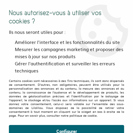
Nous autorisez-vous à utiliser vos
0
cookies ?
Ils nous seront utiles pour :
Accueil
>
vetements
>
Femmes
>
Jupes et shorts
>
Améliorer l'interface et les fonctionnalités du site
Les mi-longues
Mesurer les campagnes marketing et proposer des
Jupes Mi-Longues Éthiques et Stylées pour Femme
mises à jour sur nos produits
Gérer l'authentification et surveiller les erreurs
Nos jupes mi-longues
techniques
Certains cookies sont nécessaires à des fins techniques, ils sont donc dispensés
Ni trop courte, ni trop longue… La jupe mi-longue
de consentement. D'autres, non obligatoires, peuvent être utilisés pour la
personnalisation des annonces et du contenu, la mesure des annonces et du
femme, c’est clairement
le meilleur des deux mondes.
contenu, la connaissance de l'audience et le développement de produits, les
données de géolocalisation précises et l'identification par le balayage de
Chez Lilalilou, on l’aime avec du peps, de
l’imprimé qui
l'appareil, le stockage et/ou l'accès aux informations sur un appareil. Si vous
donnez votre consentement, celui-ci sera valable sur l’ensemble des sous-
claque et des couleurs
qui font sourire. Oublie
les jupes
domaines de Lilalilou. Vous disposez de la possibilité de retirer votre
consentement à tout moment en cliquant sur le widget en bas à droite de la
Voir plus
page. Pour en savoir plus, consulter notre politique de cookie.
sages et lisses : ici, la jupe
mi-longue est créative,
atypique et toujours un brin décalée.
Configurer