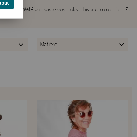
tout
 un gilet créatif
qui twiste vos looks d’hiver comme d’été. Et
r en un clin d'œil.
nt là pour booster
vos tenues
avec du peps et du confort.
Matière
e
, une
jupe mi-longue
ou un
pantalon
, ils apportent une touche
eats
et
jupes maxi.