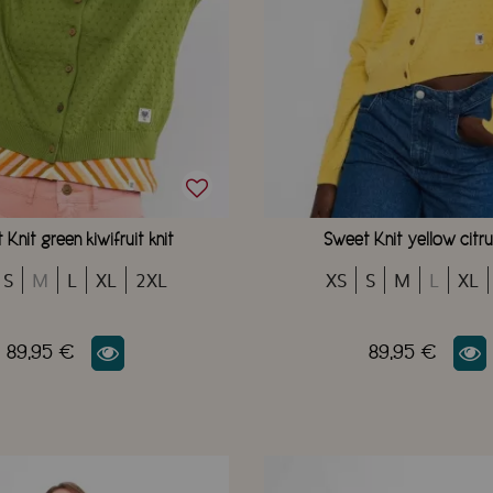
Knit green kiwifruit knit
Sweet Knit yellow citru
S
M
L
XL
2XL
XS
S
M
L
XL
89,95 €
89,95 €