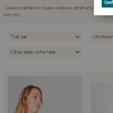
Conf
Couleurs pétillantes, coupes créatives, détails atypiques : ici,
Voir plus
côté ponchos, o
Parfaits pour les âmes libres, les aventurières urbaines et c
Trier par
Uni/Impr
Nos gilets et ponchos femme sont les alliés parfaits pour co
de style sans effo
Filtrez selon votre taille