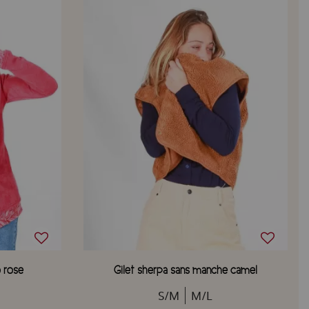
o rose
Gilet sherpa sans manche camel
S/M
M/L