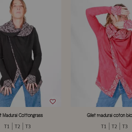
et Madurai Cottongrass
Gilet madurai coton bi
T1
T2
T3
T1
T2
T3