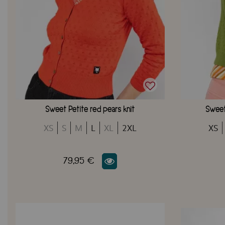
Sweet Petite red pears knit
Sweet 
XS
S
M
L
XL
2XL
XS
79,95 €