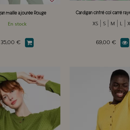
Cardigan cintré col carré rayé
gan maille ajourée Rouge
XS
S
M
L
En stock
35,00 €
69,00 €