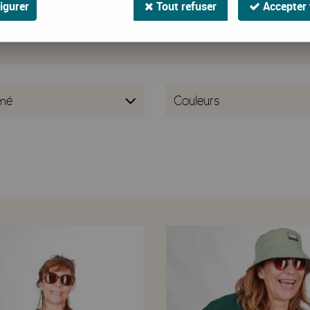
igurer
Tout refuser
Accepter 
 le gilet n’est clairement pas le pull-over plan-plan de mamie.
C’est
n mise sur des pièces
colorées, pratiques et ultra stylées
à enfile
elles qui refusent la mode triste,
nos gilets et ponchos femme
so
imé
Couleurs
mpléter une tenue avec élégance et douceur. À enfiler sur une
rob
rt. Pour varier les silhouettes, découvrez également nos
pulls
,
sw