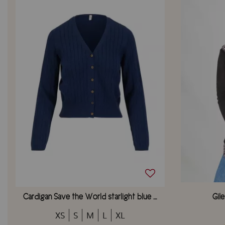
Cardigan Save the World starlight blue knit
Gil
XS
S
M
L
XL