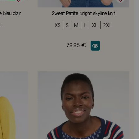
 bleu clair
Sweet Petite bright skyline knit
XL
XS
S
M
L
XL
2XL
79,95 €