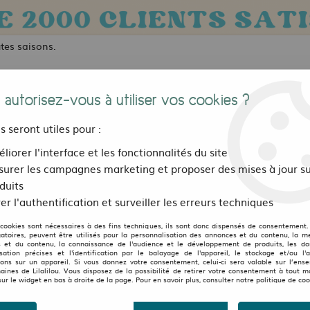
utes saisons.
 autorisez-vous à utiliser vos cookies ?
us seront utiles pour :
liorer l'interface et les fonctionnalités du site
urer les campagnes marketing et proposer des mises à jour su
Bijoux, sacs et accessoires
Pour les 
duits
er l'authentification et surveiller les erreurs techniques
os
 cookies sont nécessaires à des fins techniques, ils sont donc dispensés de consentement. 
gatoires, peuvent être utilisés pour la personnalisation des annonces et du contenu, la m
 et du contenu, la connaissance de l'audience et le développement de produits, les d
isation précises et l'identification par le balayage de l'appareil, le stockage et/ou l'
RIGINAUX
ions sur un appareil. Si vous donnez votre consentement, celui-ci sera valable sur l’ens
aines de Lilalilou. Vous disposez de la possibilité de retirer votre consentement à tout 
sur le widget en bas à droite de la page. Pour en savoir plus, consulter notre politique de coo
inalité
? Chez Lilalilou, on a ce qu’il vous faut : une
sélection
de g
autant les épaules que le style.