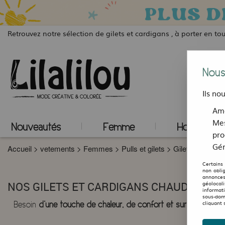
Retrouvez notre sélection de gilets et cardigans , à porter en to
Nous
Ils no
Amé
Mes
Nouveautés
Femme
Homme
pro
Gér
Accueil
>
vetements
>
Femmes
>
Pulls et gilets
>
Gilets et ponch
Certains
non obli
annonces
géolocal
NOS GILETS ET CARDIGANS CHAUDS ET O
informat
sous-dom
cliquant 
Besoin
d’une touche de chaleur, de confort et surtout… d’orig