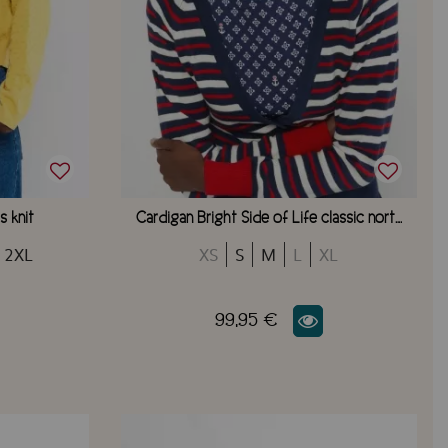
s knit
Cardigan Bright Side of Life classic north sea waves stripe
2XL
XS
S
M
L
XL
99,95 €