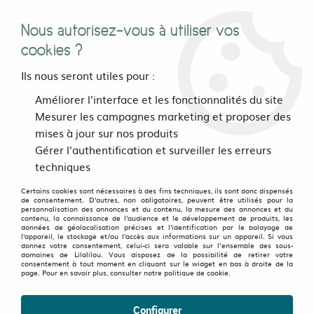
Nous autorisez-vous à utiliser vos
0
cookies ?
Ils nous seront utiles pour :
Accueil
>
vetements
>
Femmes
>
Tops, chemisers, tee-shirts
>
Améliorer l'interface et les fonctionnalités du site
Chemisiers
Mesurer les campagnes marketing et proposer des
Chemisiers Femme. : Trouver votre nouvelle pièce préférée
mises à jour sur nos produits
Gérer l'authentification et surveiller les erreurs
nos chemisiers colorés et originaux
techniques
Vous pensiez que
les chemisiers
étaient réservés aux
Certains cookies sont nécessaires à des fins techniques, ils sont donc dispensés
de consentement. D'autres, non obligatoires, peuvent être utilisés pour la
working girls ultra-sérieuses ? Spoiler alert : chez Lilalilou, ils
personnalisation des annonces et du contenu, la mesure des annonces et du
contenu, la connaissance de l'audience et le développement de produits, les
sont surtout là pour réveiller votre style (et vos looks les
données de géolocalisation précises et l'identification par le balayage de
l'appareil, le stockage et/ou l'accès aux informations sur un appareil. Si vous
plus cool). Couleurs qui claquent, coupes fluides ou
donnez votre consentement, celui-ci sera valable sur l’ensemble des sous-
Voir plus
domaines de Lilalilou. Vous disposez de la possibilité de retirer votre
oversize,
imprimés joyeux ou détails originaux
… Ici, le
consentement à tout moment en cliquant sur le widget en bas à droite de la
page. Pour en savoir plus, consulter notre politique de cookie.
chemisier femme se réinvente en version libre, créative et
TRIER & FILTRER
engagée.
Configurer