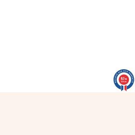
Chemise velours beige
Chemisier Bohème Boho lagoon
42,00 €
39,50 €
9.7
/10
1636 avis