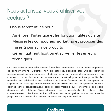
Nous autorisez-vous à utiliser vos
0
cookies ?
Ils nous seront utiles pour :
Accueil
>
vetements
>
Femmes
>
Pantalons et Sarouels
>
Améliorer l'interface et les fonctionnalités du site
Sarouels
>
Sarouel court City straps stripes
Mesurer les campagnes marketing et proposer des
mises à jour sur nos produits
Gérer l'authentification et surveiller les erreurs
techniques
Certains cookies sont nécessaires à des fins techniques, ils sont donc dispensés
de consentement. D'autres, non obligatoires, peuvent être utilisés pour la
personnalisation des annonces et du contenu, la mesure des annonces et du
contenu, la connaissance de l'audience et le développement de produits, les
données de géolocalisation précises et l'identification par le balayage de
l'appareil, le stockage et/ou l'accès aux informations sur un appareil. Si vous
donnez votre consentement, celui-ci sera valable sur l’ensemble des sous-
domaines de Lilalilou. Vous disposez de la possibilité de retirer votre
consentement à tout moment en cliquant sur le widget en bas à droite de la
page. Pour en savoir plus, consulter notre politique de cookie.
Configurer