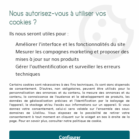
Nous autorisez-vous à utiliser vos
0
cookies ?
Ils nous seront utiles pour :
Accueil
>
vetements
>
Femmes
>
Pantalons et Sarouels
>
Améliorer l'interface et les fonctionnalités du site
Sarouels
>
Sarouel court City Straps Tartan
Mesurer les campagnes marketing et proposer des
mises à jour sur nos produits
Gérer l'authentification et surveiller les erreurs
techniques
Certains cookies sont nécessaires à des fins techniques, ils sont donc dispensés
de consentement. D'autres, non obligatoires, peuvent être utilisés pour la
personnalisation des annonces et du contenu, la mesure des annonces et du
contenu, la connaissance de l'audience et le développement de produits, les
données de géolocalisation précises et l'identification par le balayage de
l'appareil, le stockage et/ou l'accès aux informations sur un appareil. Si vous
donnez votre consentement, celui-ci sera valable sur l’ensemble des sous-
domaines de Lilalilou. Vous disposez de la possibilité de retirer votre
consentement à tout moment en cliquant sur le widget en bas à droite de la
page. Pour en savoir plus, consulter notre politique de cookie.
Configurer