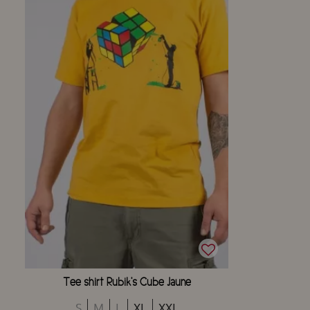
Tee shirt Rubik's Cube Jaune
S
M
L
XL
XXL