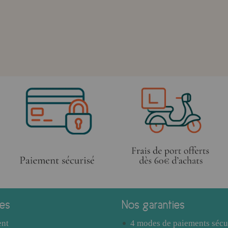
ces
Nos garanties
ent
4 modes de paiements sécu