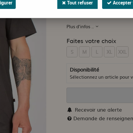
21
,
00
€
TTC
igurer
Tout refuser
Accepter 
Collection de T-shirts réalisés p
Plus d'infos ..
Faites votre choix
S
M
L
XL
XXL
Disponibilité
Sélectionnez un article pour vo
Recevoir une alerte
Demande de renseigne