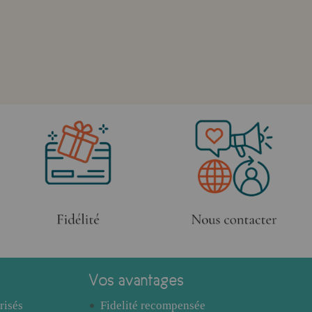
Vos avantages
risés
Fidelité recompensée