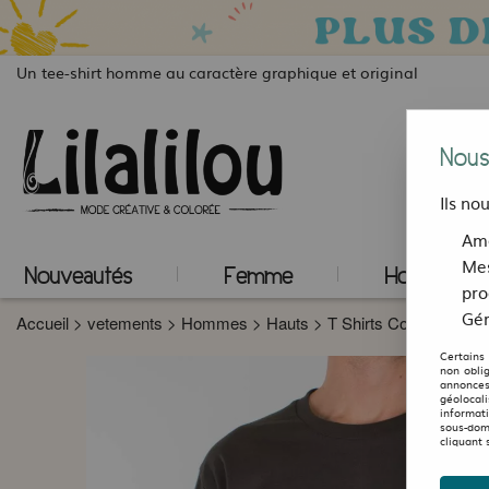
Un tee-shirt homme au caractère graphique et original
Nous
Ils no
Amé
Mes
Nouveautés
Femme
Homme
pro
Gér
Accueil
>
vetements
>
Hommes
>
Hauts
>
T Shirts Collection Str
Certains
non obli
annonces
géolocal
informat
sous-dom
cliquant 