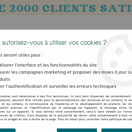
 autorisez-vous à utiliser vos cookies ?
us seront utiles pour :
liorer l'interface et les fonctionnalités du site
urer les campagnes marketing et proposer des mises à jour su
Bijoux, sacs et accessoires
Pour les 
duits
er l'authentification et surveiller les erreurs techniques
eet-Art
>
T Shirt Medusa
 cookies sont nécessaires à des fins techniques, ils sont donc dispensés de consentement. 
LILALILOU
gatoires, peuvent être utilisés pour la personnalisation des annonces et du contenu, la m
 et du contenu, la connaissance de l'audience et le développement de produits, les d
isation précises et l'identification par le balayage de l'appareil, le stockage et/ou l'
T Shirt Medusa
ions sur un appareil. Si vous donnez votre consentement, celui-ci sera valable sur l’ens
aines de Lilalilou. Vous disposez de la possibilité de retirer votre consentement à tout 
3
Avis
Donnez 
sur le widget en bas à droite de la page. Pour en savoir plus, consulter notre politique de coo