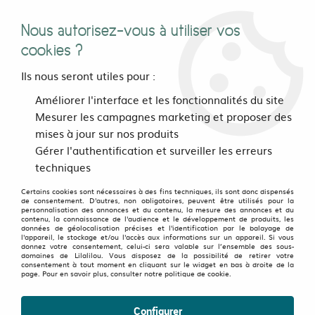
Nous autorisez-vous à utiliser vos
0
cookies ?
Ils nous seront utiles pour :
Accueil
>
vetements
>
Hommes
>
Hauts
>
Améliorer l'interface et les fonctionnalités du site
T-shirts Collection coupés-cousu
>
Tee shirt Lazy Gecko Fond
Mesurer les campagnes marketing et proposer des
Gris design Noir & Lime
mises à jour sur nos produits
Gérer l'authentification et surveiller les erreurs
Soldes
-
40
%
techniques
Certains cookies sont nécessaires à des fins techniques, ils sont donc dispensés
de consentement. D'autres, non obligatoires, peuvent être utilisés pour la
personnalisation des annonces et du contenu, la mesure des annonces et du
contenu, la connaissance de l'audience et le développement de produits, les
données de géolocalisation précises et l'identification par le balayage de
l'appareil, le stockage et/ou l'accès aux informations sur un appareil. Si vous
donnez votre consentement, celui-ci sera valable sur l’ensemble des sous-
domaines de Lilalilou. Vous disposez de la possibilité de retirer votre
consentement à tout moment en cliquant sur le widget en bas à droite de la
page. Pour en savoir plus, consulter notre politique de cookie.
Configurer