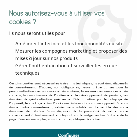
Nous autorisez-vous à utiliser vos
0
cookies ?
Ils nous seront utiles pour :
Accueil
>
>
Sarouel court City Girly Denim
Améliorer l'interface et les fonctionnalités du site
Mesurer les campagnes marketing et proposer des
mises à jour sur nos produits
OLD FAVORITES
-
50
%
Gérer l'authentification et surveiller les erreurs
techniques
Certains cookies sont nécessaires à des fins techniques, ils sont donc dispensés
de consentement. D'autres, non obligatoires, peuvent être utilisés pour la
personnalisation des annonces et du contenu, la mesure des annonces et du
contenu, la connaissance de l'audience et le développement de produits, les
données de géolocalisation précises et l'identification par le balayage de
l'appareil, le stockage et/ou l'accès aux informations sur un appareil. Si vous
donnez votre consentement, celui-ci sera valable sur l’ensemble des sous-
domaines de Lilalilou. Vous disposez de la possibilité de retirer votre
consentement à tout moment en cliquant sur le widget en bas à droite de la
page. Pour en savoir plus, consulter notre politique de cookie.
Configurer