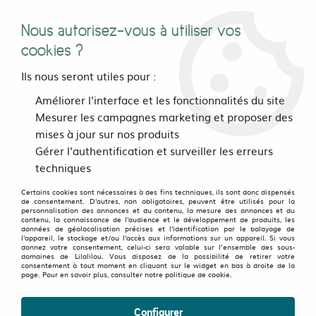
Nous autorisez-vous à utiliser vos
0
cookies ?
Ils nous seront utiles pour :
Accueil
>
>
Robe Paquita Dandy dots Miel
Améliorer l'interface et les fonctionnalités du site
Mesurer les campagnes marketing et proposer des
mises à jour sur nos produits
Gérer l'authentification et surveiller les erreurs
techniques
Certains cookies sont nécessaires à des fins techniques, ils sont donc dispensés
de consentement. D'autres, non obligatoires, peuvent être utilisés pour la
personnalisation des annonces et du contenu, la mesure des annonces et du
contenu, la connaissance de l'audience et le développement de produits, les
données de géolocalisation précises et l'identification par le balayage de
l'appareil, le stockage et/ou l'accès aux informations sur un appareil. Si vous
donnez votre consentement, celui-ci sera valable sur l’ensemble des sous-
domaines de Lilalilou. Vous disposez de la possibilité de retirer votre
consentement à tout moment en cliquant sur le widget en bas à droite de la
page. Pour en savoir plus, consulter notre politique de cookie.
Configurer