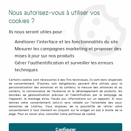
Nous autorisez-vous à utiliser vos
0
cookies ?
Ils nous seront utiles pour :
Accueil
>
>
Robe Paquita courte Digital flower Bleu
Améliorer l'interface et les fonctionnalités du site
Mesurer les campagnes marketing et proposer des
mises à jour sur nos produits
OLD FAVORITES
-
50
%
Gérer l'authentification et surveiller les erreurs
techniques
Certains cookies sont nécessaires à des fins techniques, ils sont donc dispensés
de consentement. D'autres, non obligatoires, peuvent être utilisés pour la
personnalisation des annonces et du contenu, la mesure des annonces et du
contenu, la connaissance de l'audience et le développement de produits, les
données de géolocalisation précises et l'identification par le balayage de
l'appareil, le stockage et/ou l'accès aux informations sur un appareil. Si vous
donnez votre consentement, celui-ci sera valable sur l’ensemble des sous-
domaines de Lilalilou. Vous disposez de la possibilité de retirer votre
consentement à tout moment en cliquant sur le widget en bas à droite de la
page. Pour en savoir plus, consulter notre politique de cookie.
Configurer