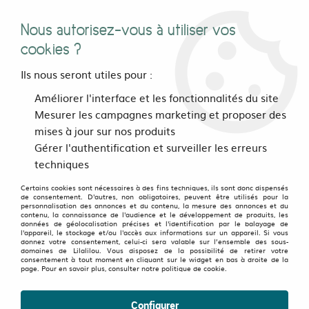
Nous autorisez-vous à utiliser vos
0
cookies ?
Ils nous seront utiles pour :
Accueil
>
vetements
>
Hommes
>
Hauts
>
Améliorer l'interface et les fonctionnalités du site
T Shirts Collection Street-Art
>
T Shirt Clef de sol végétale Kaki
Mesurer les campagnes marketing et proposer des
mises à jour sur nos produits
Gérer l'authentification et surveiller les erreurs
techniques
Certains cookies sont nécessaires à des fins techniques, ils sont donc dispensés
de consentement. D'autres, non obligatoires, peuvent être utilisés pour la
personnalisation des annonces et du contenu, la mesure des annonces et du
contenu, la connaissance de l'audience et le développement de produits, les
données de géolocalisation précises et l'identification par le balayage de
l'appareil, le stockage et/ou l'accès aux informations sur un appareil. Si vous
donnez votre consentement, celui-ci sera valable sur l’ensemble des sous-
domaines de Lilalilou. Vous disposez de la possibilité de retirer votre
consentement à tout moment en cliquant sur le widget en bas à droite de la
page. Pour en savoir plus, consulter notre politique de cookie.
Configurer