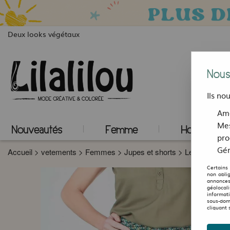
Deux looks végétaux
Nous
Ils no
Amé
Mes
Nouveautés
Femme
Homme
pro
Gér
Accueil
>
vetements
>
Femmes
>
Jupes et shorts
>
Les mi-longu
Certains
non obli
annonces
géolocal
informat
sous-dom
cliquant 