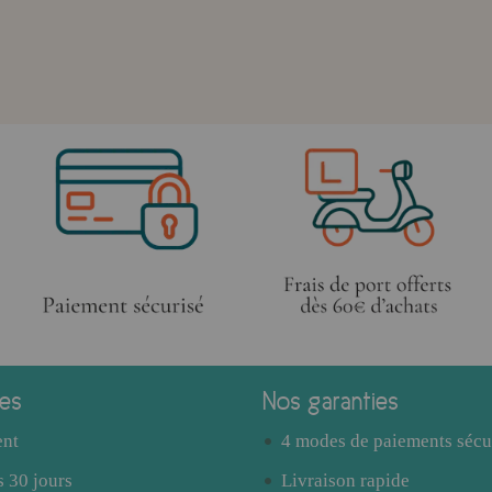
ces
Nos garanties
ent
4 modes de paiements sécu
 30 jours
Livraison rapide