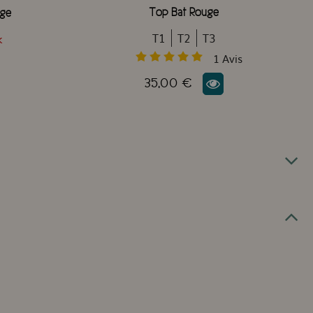
Top Bat Rouge
uge
T1
T2
T3
k
1
Avis
35,00 €