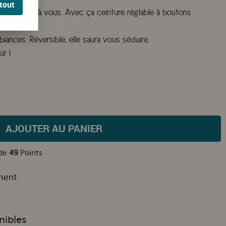
tout
le s'adapte à vous. Avec ça ceinture réglable à boutons
ances. Réversible, elle saura vous séduire.
ir !
AJOUTER AU PANIER
 de
49
Points
ment
nibles