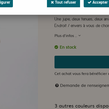
igurer
Tout refuser
Accepter 
Le must de la jupe Caméléon, el
pressions.?
Une jupe, deux tenues, deux ambi
Endroit / envers à vous de chois
Plus d'infos ..
En stock
Cet achat vous fera bénéficier
Demande de renseigne
3 autres couleurs dispo