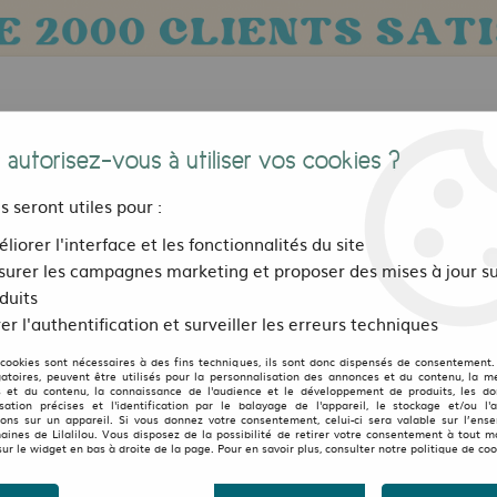
 autorisez-vous à utiliser vos cookies ?
us seront utiles pour :
liorer l'interface et les fonctionnalités du site
urer les campagnes marketing et proposer des mises à jour su
Bijoux, sacs et accessoires
Pour les 
duits
er l'authentification et surveiller les erreurs techniques
es
>
Jupe réversible Cameleon mi-longue Gordon canopé vert
 cookies sont nécessaires à des fins techniques, ils sont donc dispensés de consentement. 
LILALILOU
gatoires, peuvent être utilisés pour la personnalisation des annonces et du contenu, la m
 et du contenu, la connaissance de l'audience et le développement de produits, les d
isation précises et l'identification par le balayage de l'appareil, le stockage et/ou l'
Jupe réversible Camele
ions sur un appareil. Si vous donnez votre consentement, celui-ci sera valable sur l’ens
aines de Lilalilou. Vous disposez de la possibilité de retirer votre consentement à tout 
sur le widget en bas à droite de la page. Pour en savoir plus, consulter notre politique de coo
49
,
00
€
TTC