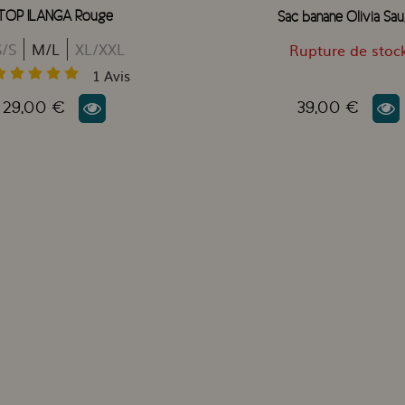
TOP ILANGA Rouge
Sac banane Olivia Sa
S/S
M/L
XL/XXL
Rupture de stoc
1
Avis
29,00 €
39,00 €