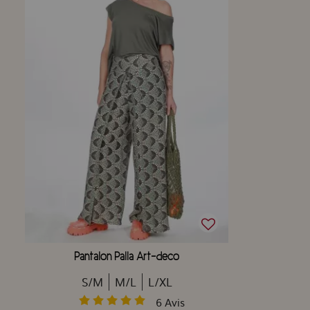
Pantalon Palla Art-deco
S/M
M/L
L/XL
6
Avis