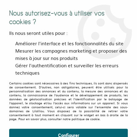
Nous autorisez-vous à utiliser vos
0
cookies ?
Ils nous seront utiles pour :
Accueil
>
Cookie inactif
Améliorer l'interface et les fonctionnalités du site
Mesurer les campagnes marketing et proposer des
Cookie inactif
mises à jour sur nos produits
Gérer l'authentification et surveiller les erreurs
Vous devez activer les cookies pour
techniques
utiliser le site.
Certains cookies sont nécessaires à des fins techniques, ils sont donc dispensés
de consentement. D'autres, non obligatoires, peuvent être utilisés pour la
Pour savoir comment activer les cookies
personnalisation des annonces et du contenu, la mesure des annonces et du
contenu, la connaissance de l'audience et le développement de produits, les
sur votre navigateur, rendez vous sur la
données de géolocalisation précises et l'identification par le balayage de
l'appareil, le stockage et/ou l'accès aux informations sur un appareil. Si vous
page suivante:
donnez votre consentement, celui-ci sera valable sur l’ensemble des sous-
domaines de Lilalilou. Vous disposez de la possibilité de retirer votre
consentement à tout moment en cliquant sur le widget en bas à droite de la
page. Pour en savoir plus, consulter notre politique de cookie.
http://www.accepterlescookies.com/
Configurer