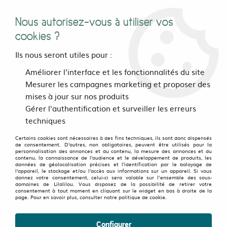
Nous autorisez-vous à utiliser vos
0
cookies ?
Ils nous seront utiles pour :
Accueil
>
vetements
>
Femmes
>
Tops, chemisers, tee-shirts
>
Améliorer l'interface et les fonctionnalités du site
Chemisiers
>
Chemisier Bohème Blue bellis
Mesurer les campagnes marketing et proposer des
mises à jour sur nos produits
Gérer l'authentification et surveiller les erreurs
techniques
Certains cookies sont nécessaires à des fins techniques, ils sont donc dispensés
de consentement. D'autres, non obligatoires, peuvent être utilisés pour la
personnalisation des annonces et du contenu, la mesure des annonces et du
contenu, la connaissance de l'audience et le développement de produits, les
données de géolocalisation précises et l'identification par le balayage de
l'appareil, le stockage et/ou l'accès aux informations sur un appareil. Si vous
donnez votre consentement, celui-ci sera valable sur l’ensemble des sous-
domaines de Lilalilou. Vous disposez de la possibilité de retirer votre
consentement à tout moment en cliquant sur le widget en bas à droite de la
page. Pour en savoir plus, consulter notre politique de cookie.
Configurer