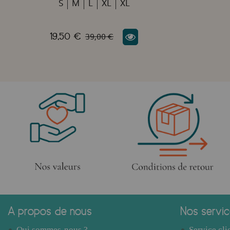
S
M
L
XL
XL
39,00 €
19,50 €
A propos de nous
Nos servi
Qui sommes-nous ?
Service cli