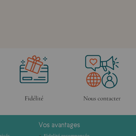
Vos avantages
risés
Fidelité recompensée