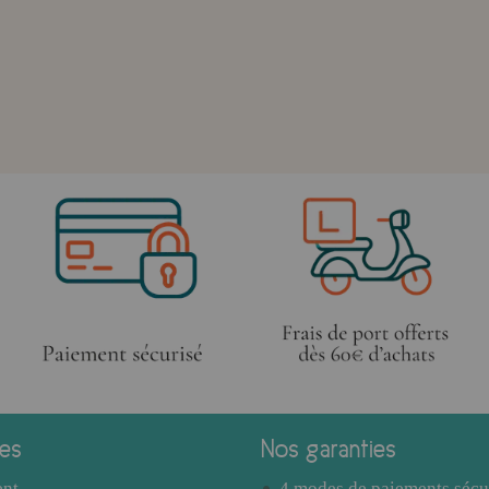
ces
Nos garanties
ent
4 modes de paiements sécu