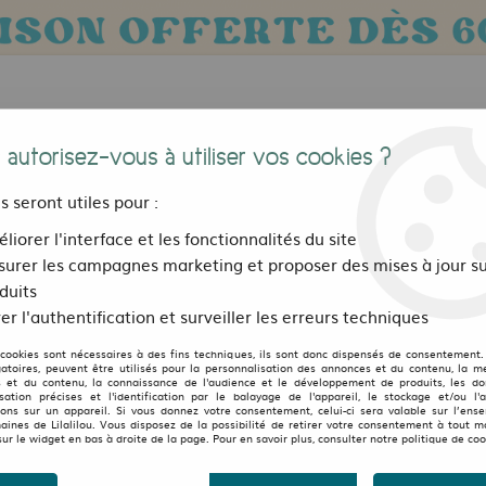
 autorisez-vous à utiliser vos cookies ?
us seront utiles pour :
liorer l'interface et les fonctionnalités du site
urer les campagnes marketing et proposer des mises à jour su
Bijoux, sacs et accessoires
Pour les 
duits
er l'authentification et surveiller les erreurs techniques
hemisiers
>
Chemise voile de coton Celadon
 cookies sont nécessaires à des fins techniques, ils sont donc dispensés de consentement. 
LILALILOU
gatoires, peuvent être utilisés pour la personnalisation des annonces et du contenu, la m
 et du contenu, la connaissance de l'audience et le développement de produits, les d
isation précises et l'identification par le balayage de l'appareil, le stockage et/ou l'
Chemise voile de coton
ions sur un appareil. Si vous donnez votre consentement, celui-ci sera valable sur l’ens
aines de Lilalilou. Vous disposez de la possibilité de retirer votre consentement à tout 
3
Avis
Donnez 
sur le widget en bas à droite de la page. Pour en savoir plus, consulter notre politique de coo