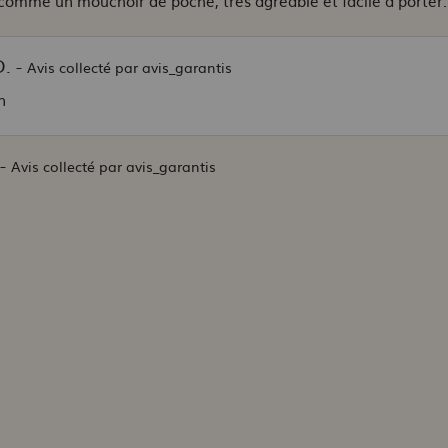
 comme un mouchoir de poche, très agréable et facile à porter.
. -
Avis collecté par avis_garantis
n
 -
Avis collecté par avis_garantis