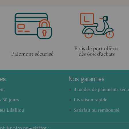
ces
Nos garanties
ent
4 modes de paiements sécu
 30 jours
Livraison rapide
es Lilalilou
Satisfait ou remboursé
t à notre newsletter :