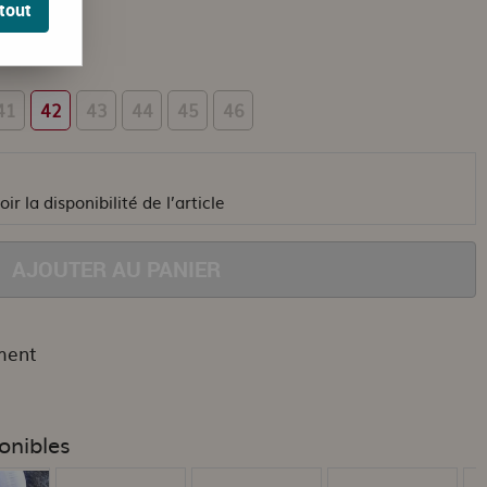
tout
41
42
43
44
45
46
ir la disponibilité de l’article
AJOUTER AU PANIER
ment
onibles