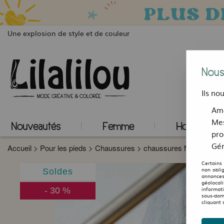
Une explosion de style et de couleur
Nous
Ils no
Amé
Mes
Nouveautés
Femme
Homme
pro
Gér
Accueil
>
Pour les pieds
>
Chaussures
>
chaussures Morrison 
Certains
non obli
Soldes
annonces
géolocal
informat
-
30
%
sous-dom
cliquant 