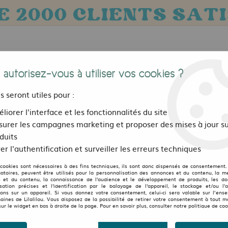
 autorisez-vous à utiliser vos cookies ?
us seront utiles pour :
liorer l'interface et les fonctionnalités du site
urer les campagnes marketing et proposer des mises à jour su
Bijoux, sacs et accessoires
Pour les 
duits
er l'authentification et surveiller les erreurs techniques
EUPHORIA
 cookies sont nécessaires à des fins techniques, ils sont donc dispensés de consentement. 
MORRISON
gatoires, peuvent être utilisés pour la personnalisation des annonces et du contenu, la m
 et du contenu, la connaissance de l'audience et le développement de produits, les d
isation précises et l'identification par le balayage de l'appareil, le stockage et/ou l'
chaussures Morrison E
ions sur un appareil. Si vous donnez votre consentement, celui-ci sera valable sur l’ens
aines de Lilalilou. Vous disposez de la possibilité de retirer votre consentement à tout 
sur le widget en bas à droite de la page. Pour en savoir plus, consulter notre politique de coo
au lieu de
99
69
,
30
€
TTC