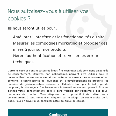
Nous autorisez-vous à utiliser vos
0
cookies ?
Ils nous seront utiles pour :
Accueil
>
Pour les pieds
>
Chaussures
>
chaussures Morrison
Améliorer l'interface et les fonctionnalités du site
TOWER
Mesurer les campagnes marketing et proposer des
mises à jour sur nos produits
Soldes
-
30
%
Gérer l'authentification et surveiller les erreurs
techniques
Certains cookies sont nécessaires à des fins techniques, ils sont donc dispensés
de consentement. D'autres, non obligatoires, peuvent être utilisés pour la
personnalisation des annonces et du contenu, la mesure des annonces et du
contenu, la connaissance de l'audience et le développement de produits, les
données de géolocalisation précises et l'identification par le balayage de
l'appareil, le stockage et/ou l'accès aux informations sur un appareil. Si vous
donnez votre consentement, celui-ci sera valable sur l’ensemble des sous-
domaines de Lilalilou. Vous disposez de la possibilité de retirer votre
consentement à tout moment en cliquant sur le widget en bas à droite de la
page. Pour en savoir plus, consulter notre politique de cookie.
Configurer