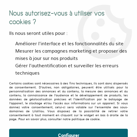
Nous autorisez-vous à utiliser vos
0
cookies ?
Ils nous seront utiles pour :
Accueil
>
vetements
>
Hommes
>
Sweats et zippers
>
Vestes
>
Améliorer l'interface et les fonctionnalités du site
Veste Vespa Vintage Bleu et jaune
Mesurer les campagnes marketing et proposer des
mises à jour sur nos produits
Gérer l'authentification et surveiller les erreurs
techniques
Certains cookies sont nécessaires à des fins techniques, ils sont donc dispensés
de consentement. D'autres, non obligatoires, peuvent être utilisés pour la
personnalisation des annonces et du contenu, la mesure des annonces et du
contenu, la connaissance de l'audience et le développement de produits, les
données de géolocalisation précises et l'identification par le balayage de
l'appareil, le stockage et/ou l'accès aux informations sur un appareil. Si vous
donnez votre consentement, celui-ci sera valable sur l’ensemble des sous-
domaines de Lilalilou. Vous disposez de la possibilité de retirer votre
consentement à tout moment en cliquant sur le widget en bas à droite de la
page. Pour en savoir plus, consulter notre politique de cookie.
Configurer