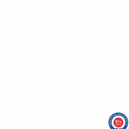
Bénéficiez de nombreux avantages en vous inscrivant
à notre newsletter :
Un code promo vous attends !
Qui sommes-nous ?
Nos engagements
CGV
Mentions légales
Nous contacter
Plan du site
9.7
/10
1635 avis
-
OASIS Projet
OASIS Commerce