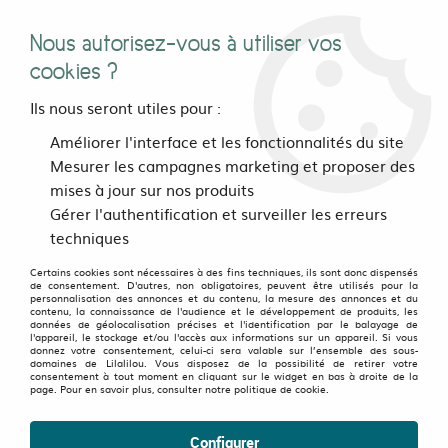
Nous autorisez-vous à utiliser vos
0
cookies ?
Ils nous seront utiles pour :
Accueil
>
vetements
>
Femmes
>
Vestes et manteaux
>
Veste
Améliorer l'interface et les fonctionnalités du site
Ninia Bordeaux
Mesurer les campagnes marketing et proposer des
mises à jour sur nos produits
Gérer l'authentification et surveiller les erreurs
techniques
Certains cookies sont nécessaires à des fins techniques, ils sont donc dispensés
de consentement. D'autres, non obligatoires, peuvent être utilisés pour la
personnalisation des annonces et du contenu, la mesure des annonces et du
contenu, la connaissance de l'audience et le développement de produits, les
données de géolocalisation précises et l'identification par le balayage de
l'appareil, le stockage et/ou l'accès aux informations sur un appareil. Si vous
donnez votre consentement, celui-ci sera valable sur l’ensemble des sous-
domaines de Lilalilou. Vous disposez de la possibilité de retirer votre
consentement à tout moment en cliquant sur le widget en bas à droite de la
page. Pour en savoir plus, consulter notre politique de cookie.
Configurer