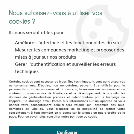
Nous autorisez-vous à utiliser vos
0
cookies ?
Ils nous seront utiles pour :
Accueil
>
vetements
>
Hommes
>
Sweats et zippers
>
Vestes
>
Améliorer l'interface et les fonctionnalités du site
Veste Combi VW Vintage Vert
Mesurer les campagnes marketing et proposer des
mises à jour sur nos produits
Gérer l'authentification et surveiller les erreurs
techniques
Certains cookies sont nécessaires à des fins techniques, ils sont donc dispensés
de consentement. D'autres, non obligatoires, peuvent être utilisés pour la
personnalisation des annonces et du contenu, la mesure des annonces et du
contenu, la connaissance de l'audience et le développement de produits, les
données de géolocalisation précises et l'identification par le balayage de
l'appareil, le stockage et/ou l'accès aux informations sur un appareil. Si vous
donnez votre consentement, celui-ci sera valable sur l’ensemble des sous-
domaines de Lilalilou. Vous disposez de la possibilité de retirer votre
consentement à tout moment en cliquant sur le widget en bas à droite de la
page. Pour en savoir plus, consulter notre politique de cookie.
Configurer