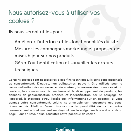
Nous autorisez-vous à utiliser vos
0
cookies ?
Ils nous seront utiles pour :
Accueil
>
>
Urban Zipper Bleu
Améliorer l'interface et les fonctionnalités du site
Mesurer les campagnes marketing et proposer des
mises à jour sur nos produits
OLD FAVORITES
-
50
%
Gérer l'authentification et surveiller les erreurs
techniques
Certains cookies sont nécessaires à des fins techniques, ils sont donc dispensés
de consentement. D'autres, non obligatoires, peuvent être utilisés pour la
personnalisation des annonces et du contenu, la mesure des annonces et du
contenu, la connaissance de l'audience et le développement de produits, les
données de géolocalisation précises et l'identification par le balayage de
l'appareil, le stockage et/ou l'accès aux informations sur un appareil. Si vous
donnez votre consentement, celui-ci sera valable sur l’ensemble des sous-
domaines de Lilalilou. Vous disposez de la possibilité de retirer votre
consentement à tout moment en cliquant sur le widget en bas à droite de la
page. Pour en savoir plus, consulter notre politique de cookie.
Configurer