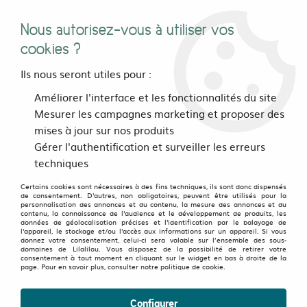
Nous autorisez-vous à utiliser vos
0
cookies ?
Ils nous seront utiles pour :
Accueil
>
vetements
>
Hommes
>
Hauts
>
Améliorer l'interface et les fonctionnalités du site
T Shirts Collection Street-Art
>
Tee shirt Skull glasses Blanc
Mesurer les campagnes marketing et proposer des
mises à jour sur nos produits
Gérer l'authentification et surveiller les erreurs
techniques
Certains cookies sont nécessaires à des fins techniques, ils sont donc dispensés
de consentement. D'autres, non obligatoires, peuvent être utilisés pour la
personnalisation des annonces et du contenu, la mesure des annonces et du
contenu, la connaissance de l'audience et le développement de produits, les
données de géolocalisation précises et l'identification par le balayage de
l'appareil, le stockage et/ou l'accès aux informations sur un appareil. Si vous
donnez votre consentement, celui-ci sera valable sur l’ensemble des sous-
domaines de Lilalilou. Vous disposez de la possibilité de retirer votre
consentement à tout moment en cliquant sur le widget en bas à droite de la
page. Pour en savoir plus, consulter notre politique de cookie.
Configurer