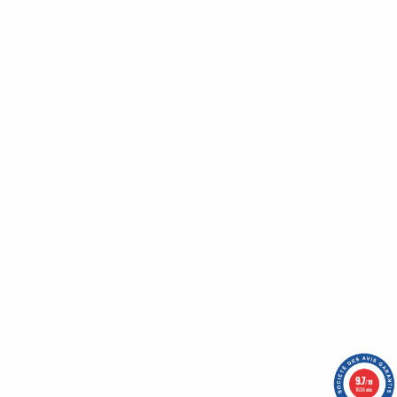
Bénéficiez de nombreux avantages en vous inscrivant
à notre newsletter :
Un code promo vous attends !
Qui sommes-nous ?
Nos engagements
CGV
Mentions légales
Nous contacter
Plan du site
9.7
/10
1636 avis