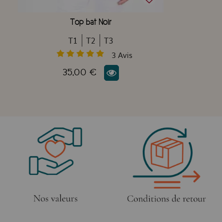
Top bat Noir
T1
T2
T3
3
Avis
35,00 €