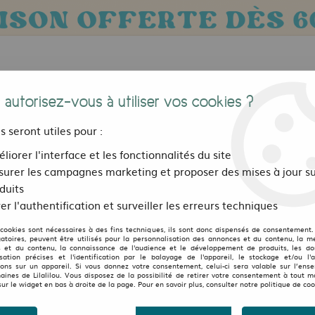
 autorisez-vous à utiliser vos cookies ?
us seront utiles pour :
liorer l'interface et les fonctionnalités du site
urer les campagnes marketing et proposer des mises à jour su
Bijoux, sacs et accessoires
Pour les 
duits
er l'authentification et surveiller les erreurs techniques
ee-shirt manches courtes
>
Top Bashung Curcuma
 cookies sont nécessaires à des fins techniques, ils sont donc dispensés de consentement. 
LILALILOU
gatoires, peuvent être utilisés pour la personnalisation des annonces et du contenu, la m
 et du contenu, la connaissance de l'audience et le développement de produits, les d
isation précises et l'identification par le balayage de l'appareil, le stockage et/ou l'
Top Bashung Curcuma
ions sur un appareil. Si vous donnez votre consentement, celui-ci sera valable sur l’ens
aines de Lilalilou. Vous disposez de la possibilité de retirer votre consentement à tout 
sur le widget en bas à droite de la page. Pour en savoir plus, consulter notre politique de coo
37
,
50
€
TTC