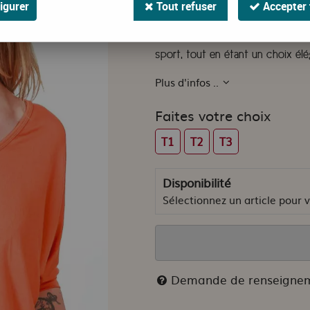
igurer
Tout refuser
Accepter 
Découvrez la fusion parfaite ent
manche chauve-souris col V. Ce 
sport, tout en étant un choix él
Plus d'infos ..
Faites votre choix
T1
T2
T3
Disponibilité
Sélectionnez un article pour vo
Demande de renseigne