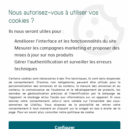
Nous autorisez-vous à utiliser vos
0
cookies ?
Ils nous seront utiles pour :
Accueil
>
vetements
>
Hommes
>
Hauts
>
Améliorer l'interface et les fonctionnalités du site
T Shirts Collection Street-Art
>
Tee shirt Waves division bleu
Mesurer les campagnes marketing et proposer des
mises à jour sur nos produits
Gérer l'authentification et surveiller les erreurs
techniques
Certains cookies sont nécessaires à des fins techniques, ils sont donc dispensés
de consentement. D'autres, non obligatoires, peuvent être utilisés pour la
personnalisation des annonces et du contenu, la mesure des annonces et du
contenu, la connaissance de l'audience et le développement de produits, les
données de géolocalisation précises et l'identification par le balayage de
l'appareil, le stockage et/ou l'accès aux informations sur un appareil. Si vous
donnez votre consentement, celui-ci sera valable sur l’ensemble des sous-
domaines de Lilalilou. Vous disposez de la possibilité de retirer votre
consentement à tout moment en cliquant sur le widget en bas à droite de la
page. Pour en savoir plus, consulter notre politique de cookie.
Configurer