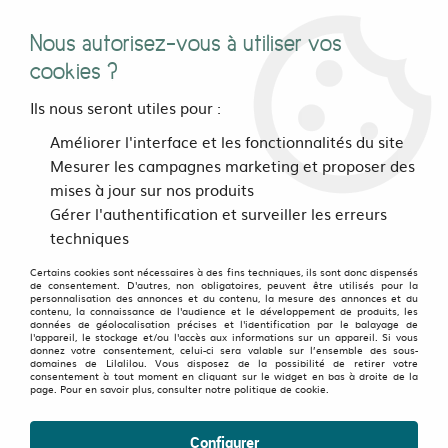
Nous autorisez-vous à utiliser vos
0
cookies ?
Ils nous seront utiles pour :
Accueil
>
vetements
>
Hommes
>
Hauts
>
Améliorer l'interface et les fonctionnalités du site
T-shirts Collection coupés-cousu
>
Tee shirt Tree Peace fond Bleu
Mesurer les campagnes marketing et proposer des
design beige
mises à jour sur nos produits
Gérer l'authentification et surveiller les erreurs
Soldes
-
40
%
techniques
Certains cookies sont nécessaires à des fins techniques, ils sont donc dispensés
de consentement. D'autres, non obligatoires, peuvent être utilisés pour la
personnalisation des annonces et du contenu, la mesure des annonces et du
contenu, la connaissance de l'audience et le développement de produits, les
données de géolocalisation précises et l'identification par le balayage de
l'appareil, le stockage et/ou l'accès aux informations sur un appareil. Si vous
donnez votre consentement, celui-ci sera valable sur l’ensemble des sous-
domaines de Lilalilou. Vous disposez de la possibilité de retirer votre
consentement à tout moment en cliquant sur le widget en bas à droite de la
page. Pour en savoir plus, consulter notre politique de cookie.
Configurer