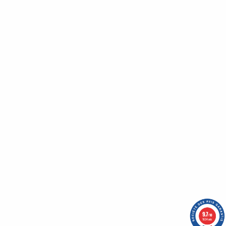
Bénéficiez de nombreux avantages en vous inscrivant
à notre newsletter :
Un code promo vous attends !
Qui sommes-nous ?
Nos engagements
CGV
Mentions légales
Nous contacter
Plan du site
9.7
/10
1634 avis
-
OASIS Projet
OASIS Commerce