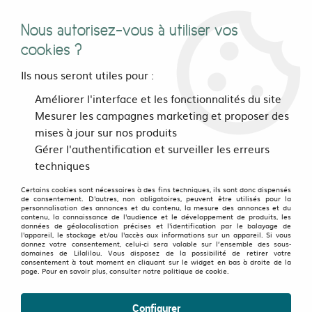
Nous autorisez-vous à utiliser vos
0
cookies ?
Ils nous seront utiles pour :
Accueil
>
>
Teddy Pinia jaune
Améliorer l'interface et les fonctionnalités du site
Mesurer les campagnes marketing et proposer des
mises à jour sur nos produits
OLD FAVORITES
-
50
%
Gérer l'authentification et surveiller les erreurs
techniques
Certains cookies sont nécessaires à des fins techniques, ils sont donc dispensés
de consentement. D'autres, non obligatoires, peuvent être utilisés pour la
personnalisation des annonces et du contenu, la mesure des annonces et du
contenu, la connaissance de l'audience et le développement de produits, les
données de géolocalisation précises et l'identification par le balayage de
l'appareil, le stockage et/ou l'accès aux informations sur un appareil. Si vous
donnez votre consentement, celui-ci sera valable sur l’ensemble des sous-
domaines de Lilalilou. Vous disposez de la possibilité de retirer votre
consentement à tout moment en cliquant sur le widget en bas à droite de la
page. Pour en savoir plus, consulter notre politique de cookie.
Configurer