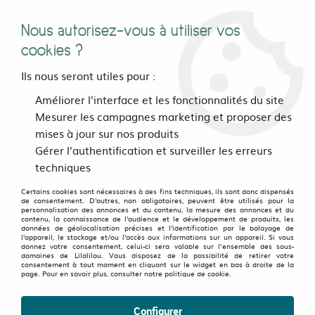
Nous autorisez-vous à utiliser vos
0
cookies ?
Ils nous seront utiles pour :
Accueil
>
vetements
>
Hommes
>
Hauts
>
Améliorer l'interface et les fonctionnalités du site
T-shirts Collection coupés-cousu
>
Tee shirt Triskel Fond Noir
Mesurer les campagnes marketing et proposer des
design Bordeaux
mises à jour sur nos produits
Gérer l'authentification et surveiller les erreurs
techniques
Certains cookies sont nécessaires à des fins techniques, ils sont donc dispensés
de consentement. D'autres, non obligatoires, peuvent être utilisés pour la
personnalisation des annonces et du contenu, la mesure des annonces et du
contenu, la connaissance de l'audience et le développement de produits, les
données de géolocalisation précises et l'identification par le balayage de
l'appareil, le stockage et/ou l'accès aux informations sur un appareil. Si vous
donnez votre consentement, celui-ci sera valable sur l’ensemble des sous-
domaines de Lilalilou. Vous disposez de la possibilité de retirer votre
consentement à tout moment en cliquant sur le widget en bas à droite de la
page. Pour en savoir plus, consulter notre politique de cookie.
Configurer