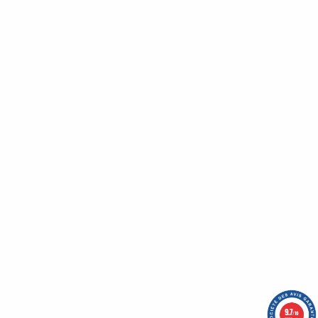
A propos de nous
Qui sommes-nous ?
Notre éthique
L' équipe
Nos services
Service client
Retour sous 30 jours
Les boutiques Lilalilou
Nos garanties
4 modes de paiements sécurisés
9.7
/10