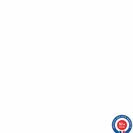
Bénéficiez de nombreux avantages en vous inscrivant
à notre newsletter :
Un code promo vous attends !
Qui sommes-nous ?
Nos engagements
CGV
Mentions légales
Nous contacter
Plan du site
9.7
/10
1636 avis
-
OASIS Projet
OASIS Commerce