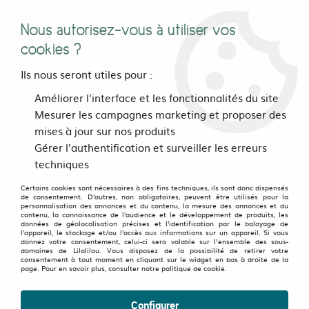
Nous autorisez-vous à utiliser vos
0
cookies ?
Ils nous seront utiles pour :
Accueil
>
vetements
>
Hommes
>
Hauts
>
Améliorer l'interface et les fonctionnalités du site
T-shirts Collection coupés-cousu
>
Tee shirt Nuclear Jaune
Mesurer les campagnes marketing et proposer des
mises à jour sur nos produits
Soldes
-
40
%
Gérer l'authentification et surveiller les erreurs
techniques
Certains cookies sont nécessaires à des fins techniques, ils sont donc dispensés
de consentement. D'autres, non obligatoires, peuvent être utilisés pour la
personnalisation des annonces et du contenu, la mesure des annonces et du
contenu, la connaissance de l'audience et le développement de produits, les
données de géolocalisation précises et l'identification par le balayage de
l'appareil, le stockage et/ou l'accès aux informations sur un appareil. Si vous
donnez votre consentement, celui-ci sera valable sur l’ensemble des sous-
domaines de Lilalilou. Vous disposez de la possibilité de retirer votre
consentement à tout moment en cliquant sur le widget en bas à droite de la
page. Pour en savoir plus, consulter notre politique de cookie.
Configurer