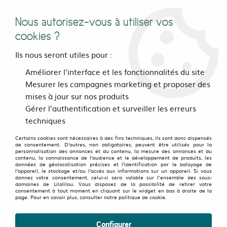
Nous autorisez-vous à utiliser vos
0
cookies ?
Ils nous seront utiles pour :
Accueil
>
vetements
>
Hommes
>
Hauts
>
Améliorer l'interface et les fonctionnalités du site
T Shirts Collection Street-Art
>
T-shirt Monkey roll vert d'eau
Mesurer les campagnes marketing et proposer des
mises à jour sur nos produits
Gérer l'authentification et surveiller les erreurs
techniques
Certains cookies sont nécessaires à des fins techniques, ils sont donc dispensés
de consentement. D'autres, non obligatoires, peuvent être utilisés pour la
personnalisation des annonces et du contenu, la mesure des annonces et du
contenu, la connaissance de l'audience et le développement de produits, les
données de géolocalisation précises et l'identification par le balayage de
l'appareil, le stockage et/ou l'accès aux informations sur un appareil. Si vous
donnez votre consentement, celui-ci sera valable sur l’ensemble des sous-
domaines de Lilalilou. Vous disposez de la possibilité de retirer votre
consentement à tout moment en cliquant sur le widget en bas à droite de la
page. Pour en savoir plus, consulter notre politique de cookie.
Configurer