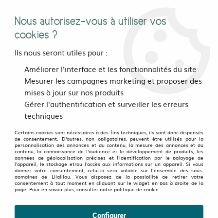
Nous autorisez-vous à utiliser vos
0
cookies ?
Ils nous seront utiles pour :
Accueil
>
vetements
>
Hommes
>
Hauts
>
Améliorer l'interface et les fonctionnalités du site
T-shirts Collection coupés-cousu
>
Tee shirt Dragon Rouge grenat
Mesurer les campagnes marketing et proposer des
mises à jour sur nos produits
Gérer l'authentification et surveiller les erreurs
techniques
Certains cookies sont nécessaires à des fins techniques, ils sont donc dispensés
de consentement. D'autres, non obligatoires, peuvent être utilisés pour la
personnalisation des annonces et du contenu, la mesure des annonces et du
contenu, la connaissance de l'audience et le développement de produits, les
données de géolocalisation précises et l'identification par le balayage de
l'appareil, le stockage et/ou l'accès aux informations sur un appareil. Si vous
donnez votre consentement, celui-ci sera valable sur l’ensemble des sous-
domaines de Lilalilou. Vous disposez de la possibilité de retirer votre
consentement à tout moment en cliquant sur le widget en bas à droite de la
page. Pour en savoir plus, consulter notre politique de cookie.
Configurer