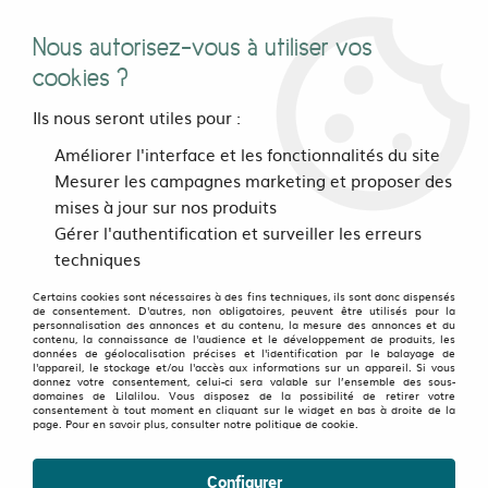
Nous autorisez-vous à utiliser vos
0
cookies ?
Ils nous seront utiles pour :
Accueil
>
>
Robe Mirai Bordeaux
Améliorer l'interface et les fonctionnalités du site
Mesurer les campagnes marketing et proposer des
mises à jour sur nos produits
OLD FAVORITES
-
50
%
Gérer l'authentification et surveiller les erreurs
techniques
Certains cookies sont nécessaires à des fins techniques, ils sont donc dispensés
de consentement. D'autres, non obligatoires, peuvent être utilisés pour la
personnalisation des annonces et du contenu, la mesure des annonces et du
contenu, la connaissance de l'audience et le développement de produits, les
données de géolocalisation précises et l'identification par le balayage de
l'appareil, le stockage et/ou l'accès aux informations sur un appareil. Si vous
donnez votre consentement, celui-ci sera valable sur l’ensemble des sous-
domaines de Lilalilou. Vous disposez de la possibilité de retirer votre
consentement à tout moment en cliquant sur le widget en bas à droite de la
page. Pour en savoir plus, consulter notre politique de cookie.
Configurer