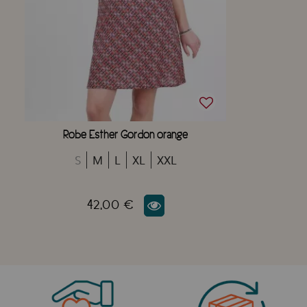
Robe Esther Gordon orange
S
M
L
XL
XXL
42,00 €