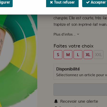
42
,
00
€
TTC
igurer
Tout refuser
Accepter 
Cette robe Esther est au aussi p
changée, Elle est courte, très f
trapèze et son imprimé fait main
Plus d'infos ..
Faites votre choix
S
M
L
XL
XXL
Disponibilité
Sélectionnez un article pour vo
Recevoir une alerte