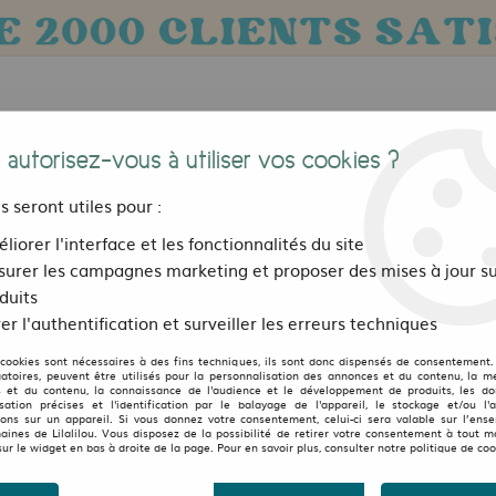
 autorisez-vous à utiliser vos cookies ?
us seront utiles pour :
liorer l'interface et les fonctionnalités du site
urer les campagnes marketing et proposer des mises à jour su
Bijoux, sacs et accessoires
Pour les 
duits
er l'authentification et surveiller les erreurs techniques
e Esther Canopé
 cookies sont nécessaires à des fins techniques, ils sont donc dispensés de consentement. 
LILALILOU
gatoires, peuvent être utilisés pour la personnalisation des annonces et du contenu, la m
 et du contenu, la connaissance de l'audience et le développement de produits, les d
isation précises et l'identification par le balayage de l'appareil, le stockage et/ou l'
Robe Esther Canopé
ions sur un appareil. Si vous donnez votre consentement, celui-ci sera valable sur l’ens
aines de Lilalilou. Vous disposez de la possibilité de retirer votre consentement à tout 
1
Avis
Donnez 
sur le widget en bas à droite de la page. Pour en savoir plus, consulter notre politique de coo