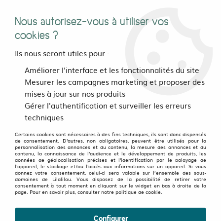
Nous autorisez-vous à utiliser vos
0
cookies ?
Ils nous seront utiles pour :
Accueil
>
>
Robe chemise Lucia Fuji vert
Améliorer l'interface et les fonctionnalités du site
Mesurer les campagnes marketing et proposer des
mises à jour sur nos produits
OLD FAVORITES
-
50
%
Gérer l'authentification et surveiller les erreurs
techniques
Certains cookies sont nécessaires à des fins techniques, ils sont donc dispensés
de consentement. D'autres, non obligatoires, peuvent être utilisés pour la
personnalisation des annonces et du contenu, la mesure des annonces et du
contenu, la connaissance de l'audience et le développement de produits, les
données de géolocalisation précises et l'identification par le balayage de
l'appareil, le stockage et/ou l'accès aux informations sur un appareil. Si vous
donnez votre consentement, celui-ci sera valable sur l’ensemble des sous-
domaines de Lilalilou. Vous disposez de la possibilité de retirer votre
consentement à tout moment en cliquant sur le widget en bas à droite de la
page. Pour en savoir plus, consulter notre politique de cookie.
Configurer