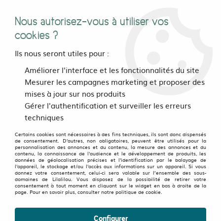
Nous autorisez-vous à utiliser vos
0
cookies ?
Ils nous seront utiles pour :
Accueil
>
vetements
>
Femmes
>
Pulls et gilets
>
Pulls
>
Pull Liza
Améliorer l'interface et les fonctionnalités du site
jaune renault
Mesurer les campagnes marketing et proposer des
mises à jour sur nos produits
Gérer l'authentification et surveiller les erreurs
techniques
Certains cookies sont nécessaires à des fins techniques, ils sont donc dispensés
de consentement. D'autres, non obligatoires, peuvent être utilisés pour la
personnalisation des annonces et du contenu, la mesure des annonces et du
contenu, la connaissance de l'audience et le développement de produits, les
données de géolocalisation précises et l'identification par le balayage de
l'appareil, le stockage et/ou l'accès aux informations sur un appareil. Si vous
donnez votre consentement, celui-ci sera valable sur l’ensemble des sous-
domaines de Lilalilou. Vous disposez de la possibilité de retirer votre
consentement à tout moment en cliquant sur le widget en bas à droite de la
page. Pour en savoir plus, consulter notre politique de cookie.
Configurer