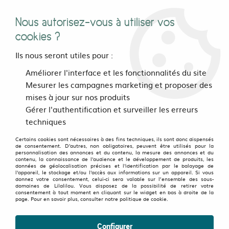
Nous autorisez-vous à utiliser vos
0
cookies ?
Ils nous seront utiles pour :
Accueil
>
vetements
>
Hommes
>
Hauts
>
Améliorer l'interface et les fonctionnalités du site
T shirts, Chemises et polos
>
Polo Whitestuff vert
Mesurer les campagnes marketing et proposer des
mises à jour sur nos produits
Gérer l'authentification et surveiller les erreurs
techniques
Certains cookies sont nécessaires à des fins techniques, ils sont donc dispensés
de consentement. D'autres, non obligatoires, peuvent être utilisés pour la
personnalisation des annonces et du contenu, la mesure des annonces et du
contenu, la connaissance de l'audience et le développement de produits, les
données de géolocalisation précises et l'identification par le balayage de
l'appareil, le stockage et/ou l'accès aux informations sur un appareil. Si vous
donnez votre consentement, celui-ci sera valable sur l’ensemble des sous-
domaines de Lilalilou. Vous disposez de la possibilité de retirer votre
consentement à tout moment en cliquant sur le widget en bas à droite de la
page. Pour en savoir plus, consulter notre politique de cookie.
Configurer