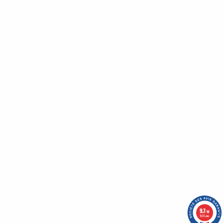
Bénéficiez de nombreux avantages en vous inscrivant
à notre newsletter :
Un code promo vous attends !
Qui sommes-nous ?
Nos engagements
CGV
Mentions légales
Nous contacter
Plan du site
9.7
/10
1635 avis
-
OASIS Projet
OASIS Commerce