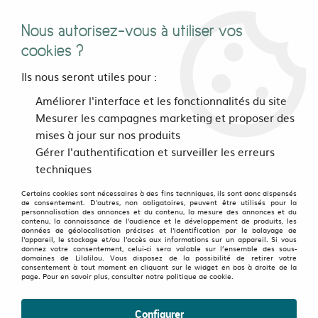
Nous autorisez-vous à utiliser vos
0
cookies ?
Ils nous seront utiles pour :
Accueil
>
Bijoux, sacs et accessoires
>
Sacs, Bananes, Ceintures
Améliorer l'interface et les fonctionnalités du site
>
Sacs Bananes, pochettes, ceintures
>
Pochette Ceinture Boho
Mesurer les campagnes marketing et proposer des
dentelle Vert Kaki
mises à jour sur nos produits
Gérer l'authentification et surveiller les erreurs
OLD FAVORITES
-
50
%
techniques
Certains cookies sont nécessaires à des fins techniques, ils sont donc dispensés
de consentement. D'autres, non obligatoires, peuvent être utilisés pour la
personnalisation des annonces et du contenu, la mesure des annonces et du
contenu, la connaissance de l'audience et le développement de produits, les
données de géolocalisation précises et l'identification par le balayage de
l'appareil, le stockage et/ou l'accès aux informations sur un appareil. Si vous
donnez votre consentement, celui-ci sera valable sur l’ensemble des sous-
domaines de Lilalilou. Vous disposez de la possibilité de retirer votre
consentement à tout moment en cliquant sur le widget en bas à droite de la
page. Pour en savoir plus, consulter notre politique de cookie.
Configurer