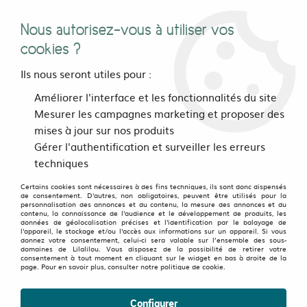
Nous autorisez-vous à utiliser vos
0
cookies ?
Ils nous seront utiles pour :
Accueil
>
vetements
>
Femmes
>
Pantalons et Sarouels
>
Améliorer l'interface et les fonctionnalités du site
Pantalons
>
Pantalon jogger Lyocell Bleu marine
Mesurer les campagnes marketing et proposer des
mises à jour sur nos produits
Gérer l'authentification et surveiller les erreurs
techniques
Certains cookies sont nécessaires à des fins techniques, ils sont donc dispensés
de consentement. D'autres, non obligatoires, peuvent être utilisés pour la
personnalisation des annonces et du contenu, la mesure des annonces et du
contenu, la connaissance de l'audience et le développement de produits, les
données de géolocalisation précises et l'identification par le balayage de
l'appareil, le stockage et/ou l'accès aux informations sur un appareil. Si vous
donnez votre consentement, celui-ci sera valable sur l’ensemble des sous-
domaines de Lilalilou. Vous disposez de la possibilité de retirer votre
consentement à tout moment en cliquant sur le widget en bas à droite de la
page. Pour en savoir plus, consulter notre politique de cookie.
Configurer