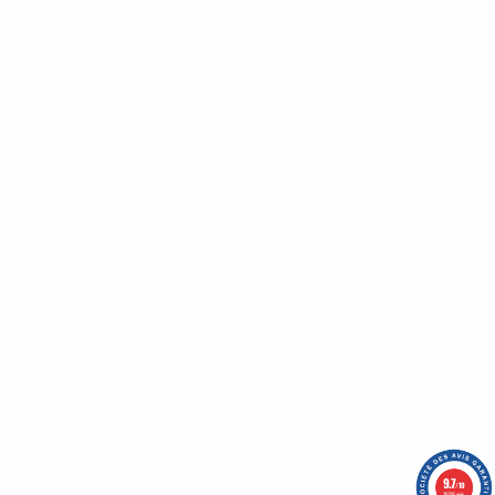
Bénéficiez de nombreux avantages en vous inscrivant
à notre newsletter :
Un code promo vous attends !
Qui sommes-nous ?
Nos engagements
CGV
Mentions légales
Nous contacter
Plan du site
9.7
/10
1636 avis