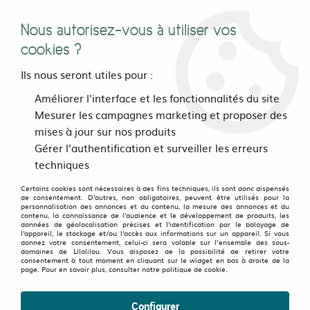
Nous autorisez-vous à utiliser vos
0
cookies ?
Ils nous seront utiles pour :
Accueil
>
vetements
>
Femmes
>
Pantalons et Sarouels
>
Améliorer l'interface et les fonctionnalités du site
Pantalons
>
Pantalon Eva Ivoire
Mesurer les campagnes marketing et proposer des
mises à jour sur nos produits
Gérer l'authentification et surveiller les erreurs
techniques
Certains cookies sont nécessaires à des fins techniques, ils sont donc dispensés
de consentement. D'autres, non obligatoires, peuvent être utilisés pour la
personnalisation des annonces et du contenu, la mesure des annonces et du
contenu, la connaissance de l'audience et le développement de produits, les
données de géolocalisation précises et l'identification par le balayage de
l'appareil, le stockage et/ou l'accès aux informations sur un appareil. Si vous
donnez votre consentement, celui-ci sera valable sur l’ensemble des sous-
domaines de Lilalilou. Vous disposez de la possibilité de retirer votre
consentement à tout moment en cliquant sur le widget en bas à droite de la
page. Pour en savoir plus, consulter notre politique de cookie.
Configurer