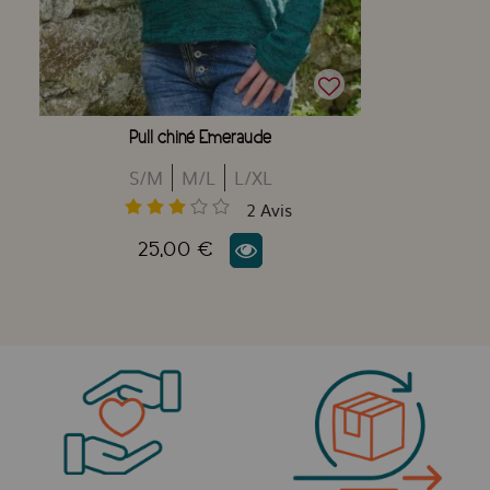
Pull chiné Emeraude
S/M
M/L
L/XL
2
Avis
25,00 €