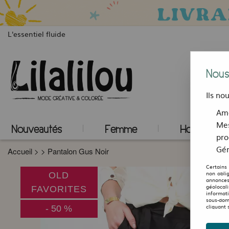
L'essentiel fluide
Nous
Ils no
Amé
Mes
Nouveautés
Femme
Homme
pro
Gér
Accueil
>
>
Pantalon Gus Noir
Certains
non obli
OLD
annonces
géolocal
FAVORITES
informat
sous-dom
cliquant 
-
50
%