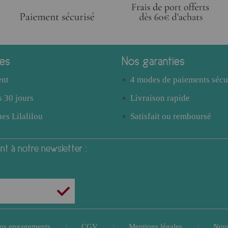
ces
Nos garanties
ent
4 modes de paiements sécu
 30 jours
Livraison rapide
es Lilalilou
Satisfait ou remboursé
t à notre newsletter :
os engagements
CGV
Mentions légales
Nous
|
|
|