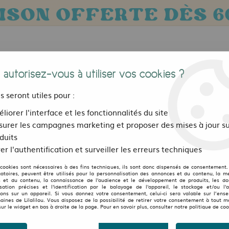
 autorisez-vous à utiliser vos cookies ?
us seront utiles pour :
liorer l'interface et les fonctionnalités du site
urer les campagnes marketing et proposer des mises à jour su
Bijoux, sacs et accessoires
Pour les 
duits
er l'authentification et surveiller les erreurs techniques
 cookies sont nécessaires à des fins techniques, ils sont donc dispensés de consentement. 
LILALILOU
gatoires, peuvent être utilisés pour la personnalisation des annonces et du contenu, la m
 et du contenu, la connaissance de l'audience et le développement de produits, les d
isation précises et l'identification par le balayage de l'appareil, le stockage et/ou l'
Pantalon Gus Noir
ions sur un appareil. Si vous donnez votre consentement, celui-ci sera valable sur l’ens
aines de Lilalilou. Vous disposez de la possibilité de retirer votre consentement à tout 
sur le widget en bas à droite de la page. Pour en savoir plus, consulter notre politique de coo
au lieu de
32
16
,
00
€
TTC