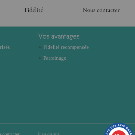
Vos avantages
risés
Fidelité recompensée
Parrainage
 contacter
Plan du site
|