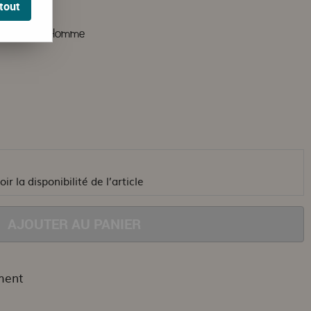
tout
im fit noir Homme
ir la disponibilité de l’article
AJOUTER AU PANIER
ment