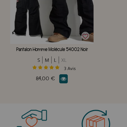
Pantalon Homme Molécule 54002 Noir
S
M
L
XL
3
Avis
84,00 €