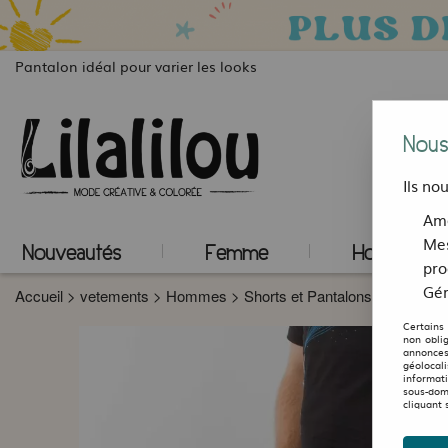
Pantalon idéal pour varier les looks
Nous
Ils no
Amé
Mes
Nouveautés
Femme
Homme
pro
Gér
Accueil
>
vetements
>
Hommes
>
Shorts et Pantalons
>
Pantalon
Certains
non obli
annonces
géolocal
informat
sous-dom
cliquant 