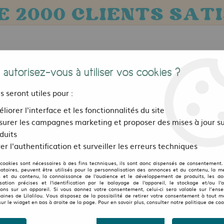
 autorisez-vous à utiliser vos cookies ?
us seront utiles pour :
liorer l'interface et les fonctionnalités du site
urer les campagnes marketing et proposer des mises à jour su
Bijoux, sacs et accessoires
Pour les 
duits
er l'authentification et surveiller les erreurs techniques
s
>
Pantalon Cargo Noir Adven Brandit
 cookies sont nécessaires à des fins techniques, ils sont donc dispensés de consentement. 
BRANDIT
gatoires, peuvent être utilisés pour la personnalisation des annonces et du contenu, la m
 et du contenu, la connaissance de l'audience et le développement de produits, les d
isation précises et l'identification par le balayage de l'appareil, le stockage et/ou l'
Pantalon Cargo Noir Adv
ions sur un appareil. Si vous donnez votre consentement, celui-ci sera valable sur l’ens
aines de Lilalilou. Vous disposez de la possibilité de retirer votre consentement à tout 
2
Avis
Donnez 
sur le widget en bas à droite de la page. Pour en savoir plus, consulter notre politique de coo