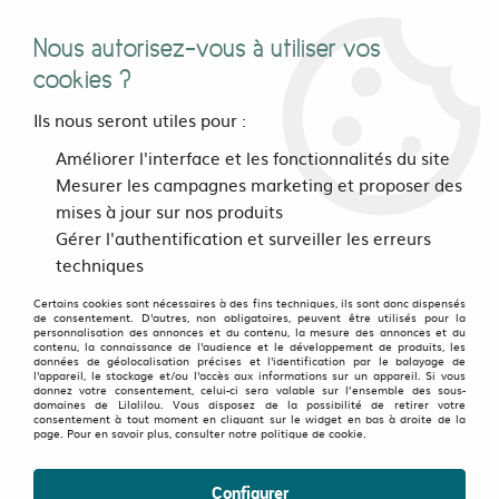
Nous autorisez-vous à utiliser vos
0
cookies ?
Ils nous seront utiles pour :
Accueil
>
Bijoux, sacs et accessoires
>
Accessoires
>
Améliorer l'interface et les fonctionnalités du site
Collants et leggings
>
Legging Urbex Festival Rouge
Mesurer les campagnes marketing et proposer des
mises à jour sur nos produits
OLD FAVORITES
-
50
%
Gérer l'authentification et surveiller les erreurs
techniques
Certains cookies sont nécessaires à des fins techniques, ils sont donc dispensés
de consentement. D'autres, non obligatoires, peuvent être utilisés pour la
personnalisation des annonces et du contenu, la mesure des annonces et du
contenu, la connaissance de l'audience et le développement de produits, les
données de géolocalisation précises et l'identification par le balayage de
l'appareil, le stockage et/ou l'accès aux informations sur un appareil. Si vous
donnez votre consentement, celui-ci sera valable sur l’ensemble des sous-
domaines de Lilalilou. Vous disposez de la possibilité de retirer votre
consentement à tout moment en cliquant sur le widget en bas à droite de la
page. Pour en savoir plus, consulter notre politique de cookie.
Configurer