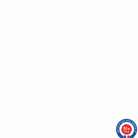
Bénéficiez de nombreux avantages en vous inscrivant
à notre newsletter :
Un code promo vous attends !
Qui sommes-nous ?
Nos engagements
CGV
Mentions légales
Nous contacter
Plan du site
9.7
/10
1636 avis
-
OASIS Projet
OASIS Commerce