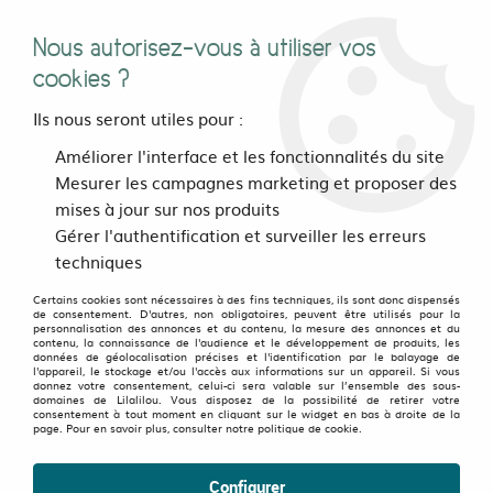
Nous autorisez-vous à utiliser vos
0
cookies ?
Ils nous seront utiles pour :
Accueil
>
Bijoux, sacs et accessoires
>
Accessoires
>
Améliorer l'interface et les fonctionnalités du site
Collants et leggings
>
Legging Breizh summer Noir
Mesurer les campagnes marketing et proposer des
mises à jour sur nos produits
OLD FAVORITES
-
50
%
Gérer l'authentification et surveiller les erreurs
techniques
Certains cookies sont nécessaires à des fins techniques, ils sont donc dispensés
de consentement. D'autres, non obligatoires, peuvent être utilisés pour la
personnalisation des annonces et du contenu, la mesure des annonces et du
contenu, la connaissance de l'audience et le développement de produits, les
données de géolocalisation précises et l'identification par le balayage de
l'appareil, le stockage et/ou l'accès aux informations sur un appareil. Si vous
donnez votre consentement, celui-ci sera valable sur l’ensemble des sous-
domaines de Lilalilou. Vous disposez de la possibilité de retirer votre
consentement à tout moment en cliquant sur le widget en bas à droite de la
page. Pour en savoir plus, consulter notre politique de cookie.
Configurer