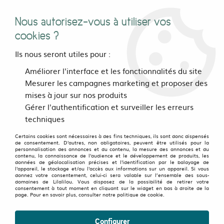
Nous autorisez-vous à utiliser vos
0
cookies ?
Ils nous seront utiles pour :
Accueil
>
>
Jupe Rosie Saki rouge
Améliorer l'interface et les fonctionnalités du site
Mesurer les campagnes marketing et proposer des
mises à jour sur nos produits
OLD FAVORITES
-
50
%
Gérer l'authentification et surveiller les erreurs
techniques
Certains cookies sont nécessaires à des fins techniques, ils sont donc dispensés
de consentement. D'autres, non obligatoires, peuvent être utilisés pour la
personnalisation des annonces et du contenu, la mesure des annonces et du
contenu, la connaissance de l'audience et le développement de produits, les
données de géolocalisation précises et l'identification par le balayage de
l'appareil, le stockage et/ou l'accès aux informations sur un appareil. Si vous
donnez votre consentement, celui-ci sera valable sur l’ensemble des sous-
domaines de Lilalilou. Vous disposez de la possibilité de retirer votre
consentement à tout moment en cliquant sur le widget en bas à droite de la
page. Pour en savoir plus, consulter notre politique de cookie.
Configurer