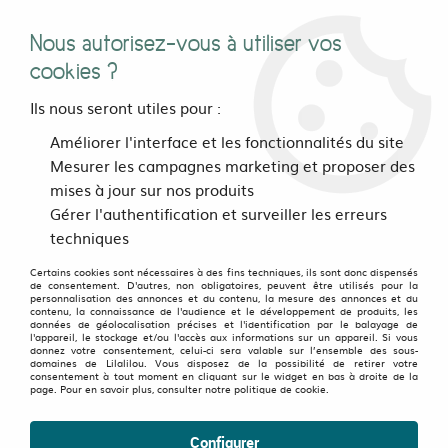
Nous autorisez-vous à utiliser vos
0
cookies ?
Ils nous seront utiles pour :
Accueil
>
>
Jupe réversible Stripes mix Stretch Limo Polka courte
Améliorer l'interface et les fonctionnalités du site
Mesurer les campagnes marketing et proposer des
mises à jour sur nos produits
OLD FAVORITES
-
50
%
Gérer l'authentification et surveiller les erreurs
techniques
Certains cookies sont nécessaires à des fins techniques, ils sont donc dispensés
de consentement. D'autres, non obligatoires, peuvent être utilisés pour la
personnalisation des annonces et du contenu, la mesure des annonces et du
contenu, la connaissance de l'audience et le développement de produits, les
données de géolocalisation précises et l'identification par le balayage de
l'appareil, le stockage et/ou l'accès aux informations sur un appareil. Si vous
donnez votre consentement, celui-ci sera valable sur l’ensemble des sous-
domaines de Lilalilou. Vous disposez de la possibilité de retirer votre
consentement à tout moment en cliquant sur le widget en bas à droite de la
page. Pour en savoir plus, consulter notre politique de cookie.
Configurer