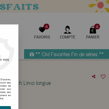
0
0
FAVORIS
COMPTE
PANIER
pieds
** Old Favorites Fin de séries **
r nos
D'autres,
ign Stretch Limo longue
esure des
onnées de
accès aux
votre avis
emble des
moment en
kie.