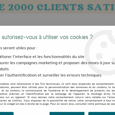
 autorisez-vous à utiliser vos cookies ?
us seront utiles pour :
liorer l'interface et les fonctionnalités du site
Bijoux, sacs et accessoires
Pour les 
urer les campagnes marketing et proposer des mises à jour su
ibles
>
Jupe réversible Jag Design Stretch Limo longue
duits
er l'authentification et surveiller les erreurs techniques
LILALILOU
 cookies sont nécessaires à des fins techniques, ils sont donc dispensés de consentement. 
Jupe réversible Jag Des
gatoires, peuvent être utilisés pour la personnalisation des annonces et du contenu, la m
 et du contenu, la connaissance de l'audience et le développement de produits, les d
isation précises et l'identification par le balayage de l'appareil, le stockage et/ou l'
1
Avis
Donnez 
ions sur un appareil. Si vous donnez votre consentement, celui-ci sera valable sur l’ens
aines de Lilalilou. Vous disposez de la possibilité de retirer votre consentement à tout 
sur le widget en bas à droite de la page. Pour en savoir plus, consulter notre politique de coo
59
,
00
€
TTC