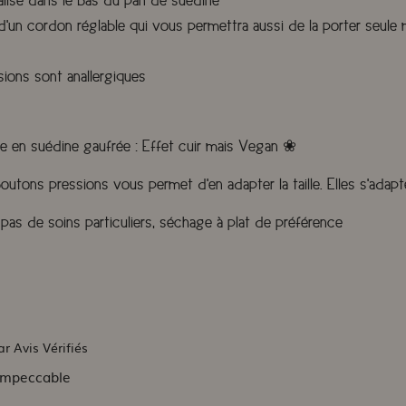
lisé dans le bas du pan de suédine
'un cordon réglable qui vous permettra aussi de la porter seule 
sions sont anallergiques
re en suédine gaufrée : Effet cuir mais Vegan ❀
utons pressions vous permet d'en adapter la taille. Elles s'adapte
as de soins particuliers, séchage à plat de préférence
ar Avis Vérifiés
 impeccable