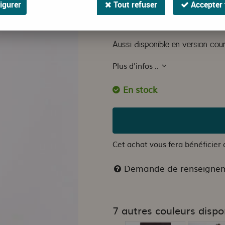
igurer
Tout refuser
Accepter 
La jupe réversible Jag Design es
suédine gaufrée
Aussi disponible en
version cou
Plus d'infos ..
En stock
Cet achat vous fera bénéficier
Demande de renseigne
7 autres couleurs dispo