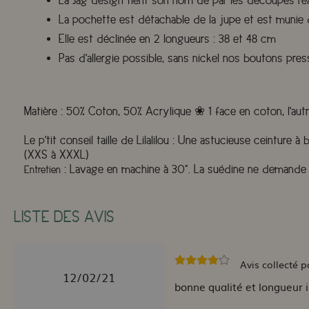
La Jag design tient son nom de par les découpes réa
La pochette est détachable de la jupe et est munie d
Elle est déclinée en 2 longueurs : 38 et 48 cm
Pas d'allergie possible, sans nickel nos boutons pres
Matière
:
50% Coton, 50% Acrylique ❀ 1 face en coton, l'aut
Le p'tit conseil taille de Lilalilou
:
Une astucieuse ceinture à bo
(XXS à XXXL)
:
Lavage en machine à 30°. La suédine ne demande p
Entretien
LISTE DES AVIS
Avis collecté p
12/02/21
bonne qualité et longueur