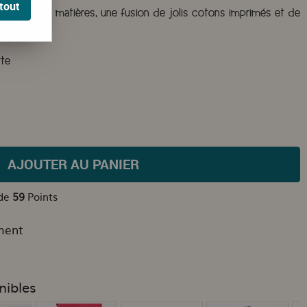
tout
t faite de 2 matières, une fusion de jolis cotons imprimés et de
rte
AJOUTER AU PANIER
 de
59
Points
ment
nibles