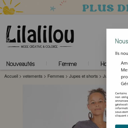
Nous
Ils no
Amé
Nouveautés
Femme
Homme
Mes
Accueil
>
vetements
>
Femmes
>
Jupes et shorts
>
Jupes révers
pro
Gér
Certains
non obli
annonces
géolocal
informat
sous-dom
cliquant 